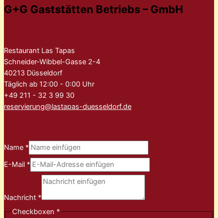
G+G Gaststätten Betriebs – GmbH
Restaurant Las Tapas
Schneider-Wibbel-Gasse 2-4
40213 Düsseldorf
Täglich ab 12:00 - 0:00 Uhr
+49 211 - 32 3 99 30
reservierung@lastapas-duesseldorf.de
Name
*
E-Mail
*
Nachricht
*
Checkboxen
*